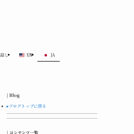
る話し
EN
JA
| Blog
▸ブログトップに戻る
| コンテンツ一覧