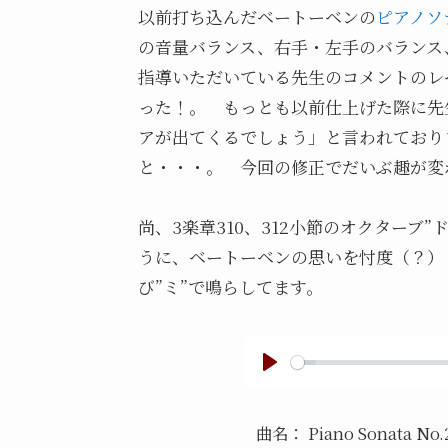
以前打ち込んだベートーベンの
ピアノソ
の音量バランス、右手・左手のバランス
指導いただいている先生のコメントのレ
った！。 もっとも以前仕上げた際に先
アが出てくるでしょう」と言われており
と・・・。 今回の修正でだいぶ趣が変
尚、3楽章310、312小節のオクターブ”
うに、ベートーベンの思いを忖度（？）
び”ミ”で鳴らしてます。
P
l
曲名：
Piano Sonata No.2
a