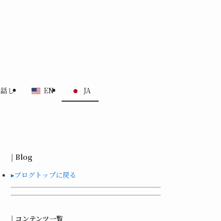
る話し
EN
JA
| Blog
▸ブログトップに戻る
| コンテンツ一覧