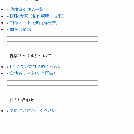
▸ 作曲家別作品一覧
▸ DTM考察（制作環境・技術）
▸ 制作ノート（楽曲解説等）
▸ 間奏（随想）
| 音楽ファイルについて
▸ PCで良い音質で聴くために
▸ 全演奏リスト(すぐ再生）
| お問い合わせ
▸ 気軽にお声かけください