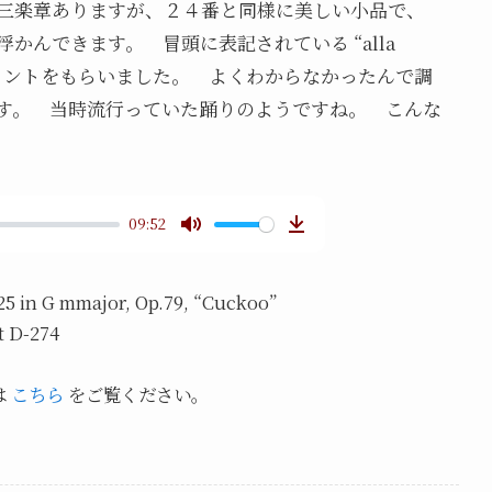
三楽章ありますが、２４番と同様に美しい小品で、
かんできます。 冒頭に表記されている “alla
らコメントをもらいました。 よくわからなかったんで調
す。 当時流行っていた踊りのようですね。 こんな
09:52
M
D
u
o
25 in G mmajor, Op.79, “Cuckoo”
t
w
t D-274
e
n
l
は
こちら
をご覧ください。
o
a
d