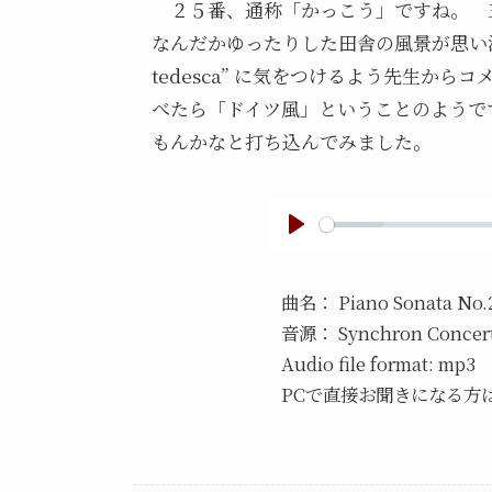
２５番、通称「かっこう」ですね。 
なんだかゆったりした田舎の風景が思い浮
tedesca” に気をつけるよう先生か
べたら「ドイツ風」ということのようで
もんかなと打ち込んでみました。
P
l
曲名：
Piano Sonata No.
a
音源：
Synchron Concer
y
Audio file format: mp3
PCで直接お聞きになる方