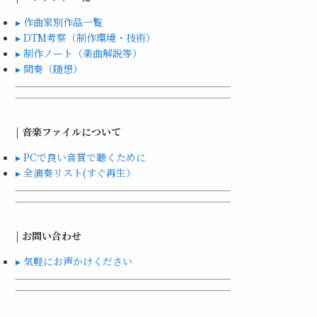
▸ 作曲家別作品一覧
▸ DTM考察（制作環境・技術）
▸ 制作ノート（楽曲解説等）
▸ 間奏（随想）
| 音楽ファイルについて
▸ PCで良い音質で聴くために
▸ 全演奏リスト(すぐ再生）
| お問い合わせ
▸ 気軽にお声かけください