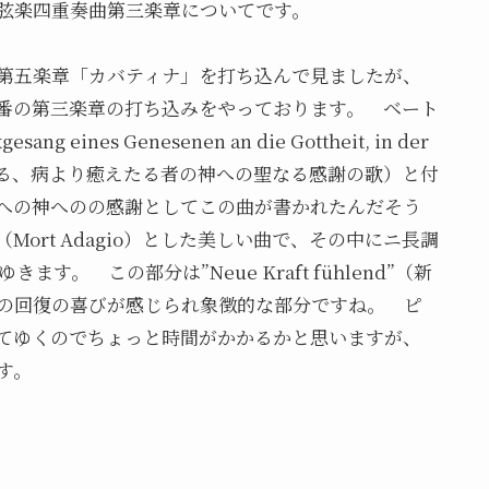
弦楽四重奏曲第三楽章についてです。
第五楽章「カバティナ」を打ち込んで見ましたが、
5番の第三楽章の打ち込みをやっております。 ベート
 eines Genesenen an die Gottheit, in der
ア旋法による、病より癒えたる者の神への聖なる感謝の歌）と付
への神へのの感謝としてこの曲が書かれたんだそう
ort Adagio）とした美しい曲で、その中にニ長調
ます。 この部分は”Neue Kraft fühlend”（新
の回復の喜びが感じられ象徴的な部分ですね。 ピ
てゆくのでちょっと時間がかかるかと思いますが、
す。