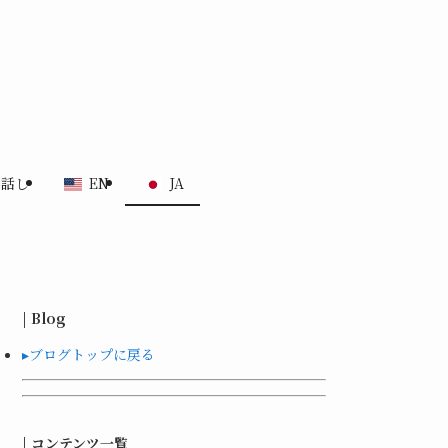
る話し
EN
JA
| Blog
▸ブログトップに戻る
| コンテンツ一覧